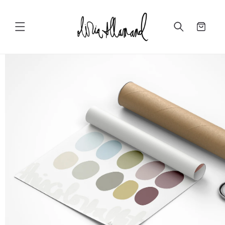
Ir
directamente
al contenido
Carrito
Ir
directamente
a la
información
del producto