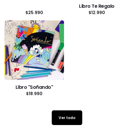
Libro Te Regalo
Precio
$25.990
Precio
$12.990
habitual
habitual
Libro "Soñando"
Precio
$18.990
habitual
Ver todo