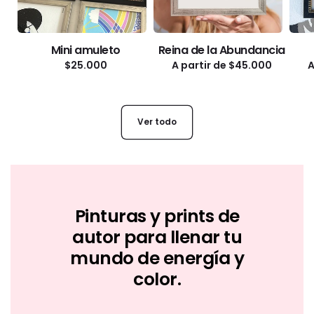
Mini amuleto
Reina de la Abundancia
Precio
$25.000
Precio
A partir de $45.000
P
A
habitual
habitual
h
Ver todo
Pinturas y prints de
autor para llenar tu
mundo de energía y
color.